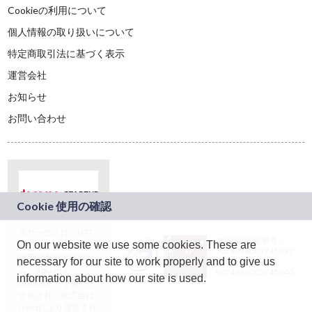
Cookieの利用について
個人情報の取り扱いについて
特定商取引法に基づく表示
運営会社
お知らせ
お問い合わせ
本サービスは、NTT
JASRAC許諾番号：
On our website we use some cookies. These are
ドコモグループの新
9024936001Y45037
規事業創出プログラ
necessary for our site to work properly and to give us
JASRAC許諾番号：
ム「docomo
9024936002Y45040
information about how our site is used.
STARTUP」を通じて
企画され、株式会社
teketにより運営され