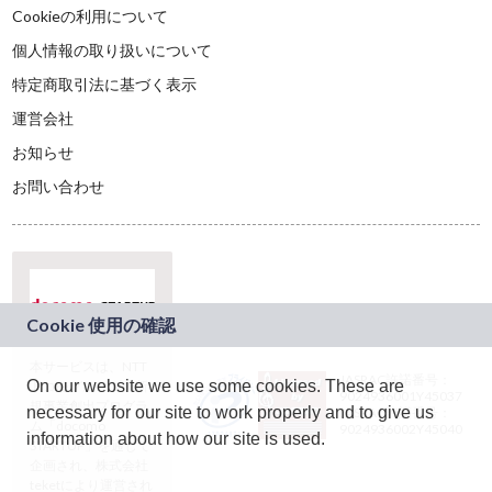
Cookieの利用について
個人情報の取り扱いについて
特定商取引法に基づく表示
運営会社
お知らせ
お問い合わせ
本サービスは、NTT
JASRAC許諾番号：
On our website we use some cookies. These are
ドコモグループの新
9024936001Y45037
規事業創出プログラ
necessary for our site to work properly and to give us
JASRAC許諾番号：
ム「docomo
9024936002Y45040
information about how our site is used.
STARTUP」を通じて
企画され、株式会社
teketにより運営され