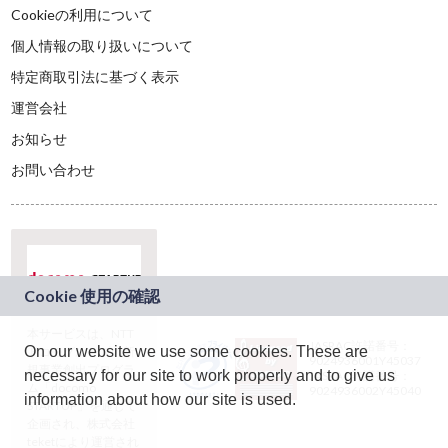
Cookieの利用について
個人情報の取り扱いについて
特定商取引法に基づく表示
運営会社
お知らせ
お問い合わせ
本サービスは、NTT
JASRAC許諾番号：
On our website we use some cookies. These are
ドコモグループの新
9024936001Y45037
規事業創出プログラ
necessary for our site to work properly and to give us
JASRAC許諾番号：
ム「docomo
9024936002Y45040
information about how our site is used.
STARTUP」を通じて
企画され、株式会社
teketにより運営され