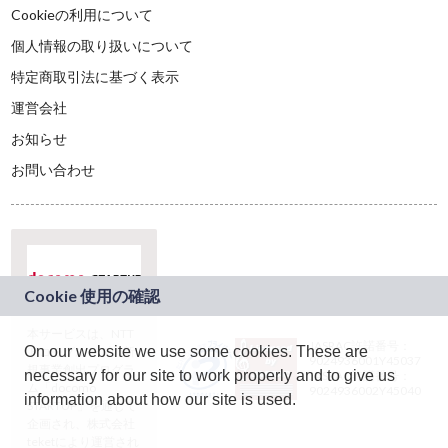
Cookieの利用について
個人情報の取り扱いについて
特定商取引法に基づく表示
運営会社
お知らせ
お問い合わせ
本サービスは、NTT
JASRAC許諾番号：
On our website we use some cookies. These are
ドコモグループの新
9024936001Y45037
規事業創出プログラ
necessary for our site to work properly and to give us
JASRAC許諾番号：
ム「docomo
9024936002Y45040
information about how our site is used.
STARTUP」を通じて
企画され、株式会社
teketにより運営され