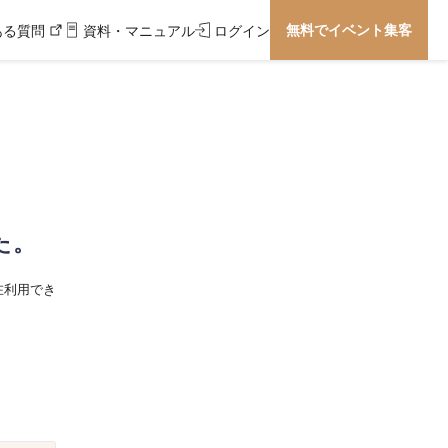
無料でイベント集客
ある質問
資料・マニュアル
ログイン
た。
在利用でき