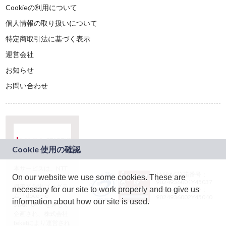
Cookieの利用について
個人情報の取り扱いについて
特定商取引法に基づく表示
運営会社
お知らせ
お問い合わせ
本サービスは、NTT
JASRAC許諾番号：
On our website we use some cookies. These are
ドコモグループの新
9024936001Y45037
規事業創出プログラ
necessary for our site to work properly and to give us
JASRAC許諾番号：
ム「docomo
9024936002Y45040
information about how our site is used.
STARTUP」を通じて
企画され、株式会社
teketにより運営され