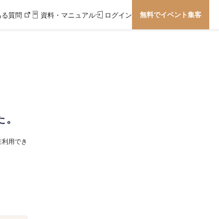
無料でイベント集客
ある質問
資料・マニュアル
ログイン
た。
在利用でき