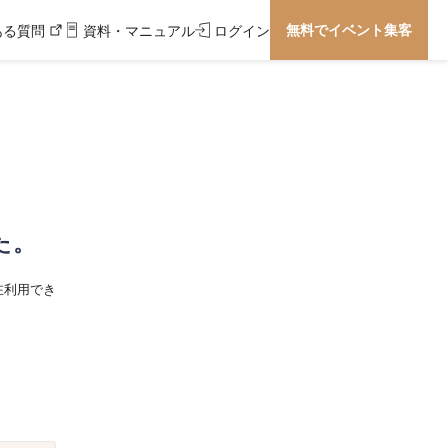
無料でイベント集客
ある質問
資料・マニュアル
ログイン
た。
在利用でき