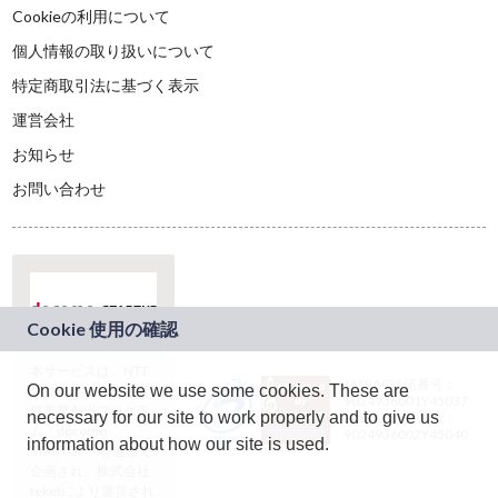
Cookieの利用について
個人情報の取り扱いについて
特定商取引法に基づく表示
運営会社
お知らせ
お問い合わせ
本サービスは、NTT
JASRAC許諾番号：
On our website we use some cookies. These are
ドコモグループの新
9024936001Y45037
規事業創出プログラ
necessary for our site to work properly and to give us
JASRAC許諾番号：
ム「docomo
9024936002Y45040
information about how our site is used.
STARTUP」を通じて
企画され、株式会社
teketにより運営され