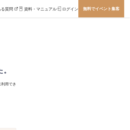
無料でイベント集客
ある質問
資料・マニュアル
ログイン
た。
在利用でき