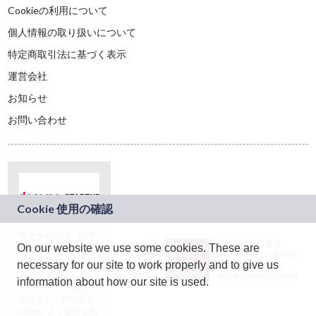
Cookieの利用について
個人情報の取り扱いについて
特定商取引法に基づく表示
運営会社
お知らせ
お問い合わせ
本サービスは、NTT
JASRAC許諾番号：
On our website we use some cookies. These are
ドコモグループの新
9024936001Y45037
規事業創出プログラ
necessary for our site to work properly and to give us
JASRAC許諾番号：
ム「docomo
9024936002Y45040
information about how our site is used.
STARTUP」を通じて
企画され、株式会社
teketにより運営され