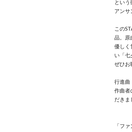
という
アンサ
このS
品。原
優しく
い「七
ぜひお
行進曲
作曲者
だきま
「ファ