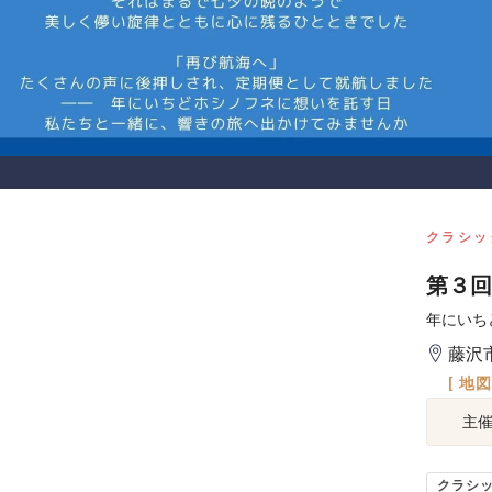
クラシッ
第３回
年にいち
藤沢
[ 地
主
クラシ