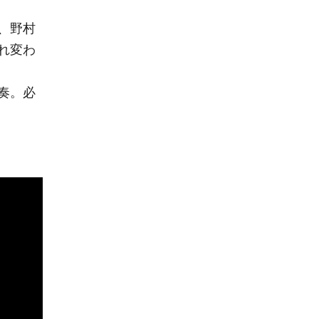
、野村
れ変わ
奏。必