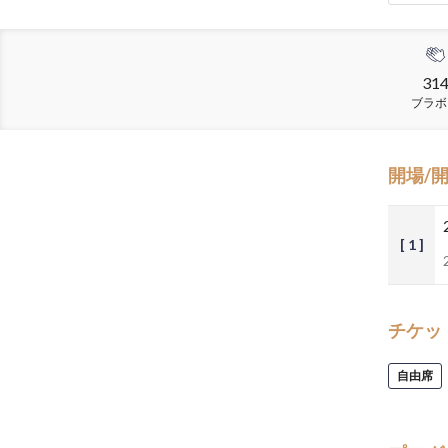
31
ブラボ
開場/
[ 1 ]
チケッ
自由席