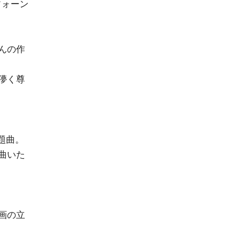
フォーン
さんの作
儚く尊
題曲。
曲いた
画の立