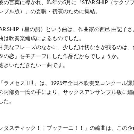
彼の言葉に導かれ、昨年の5月に『STAR SHIP（サクソ
ンブル版）』の委嘱・初演のために集結。
TAR SHIP（星の船）という曲は、作曲家の西邑 由記子
曲は吹奏楽編成によるものでした。
甘美なフレーズのなかに、少しだけ切なさが残るのは、
夕の恋」をモチーフにした作品だからでしょうか。
聴きいただきたい一曲です。
『ラメセスII世』は、1995年全日本吹奏楽コンクール課
の阿部勇一氏の手により、サックスアンサンブル版に編
した。
ンタスティック！！プッチーニ！！」の編曲は、この企