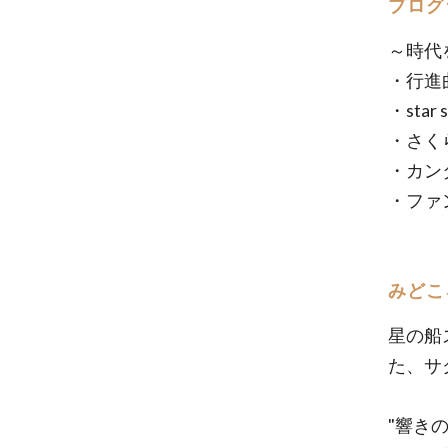
プログ
～時代
・行進
・star
・さく
・カン
・ファ
みどこ
星の船
た、サ
"響き