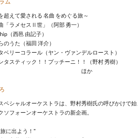
ラム
を超えて愛される 名曲 をめぐる旅～
曲「ラメセスⅡ世」（阿部 勇一）
 ship（西邑 由記子）
らのうた（福田 洋介）
タベリーコラール（ヤン・ヴァンデルロースト）
ンタスティック！！プッチーニ！！（野村 秀樹）
ほか
ろ
スペシャルオーケストラは、野村秀樹氏の呼びかけで始
クソフォーンオーケストラの新企画。
の旅に出よう！"