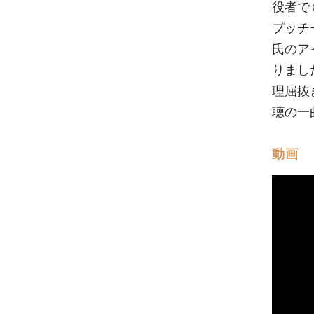
役者で
プッチ
氏のア
りまし
理屈抜
聴の一
動画