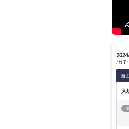
2024
終了: 
自
入