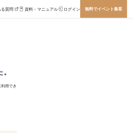
無料でイベント集客
ある質問
資料・マニュアル
ログイン
た。
在利用でき