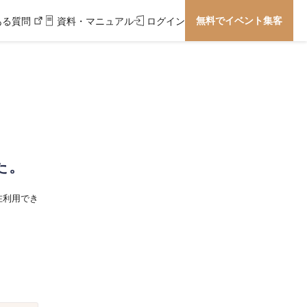
無料でイベント集客
ある質問
資料・マニュアル
ログイン
た。
在利用でき