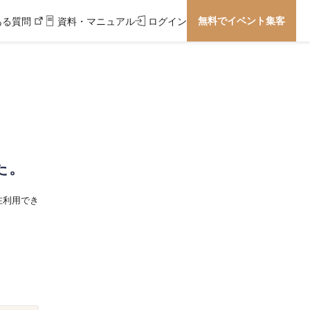
無料でイベント集客
ある質問
資料・マニュアル
ログイン
た。
在利用でき