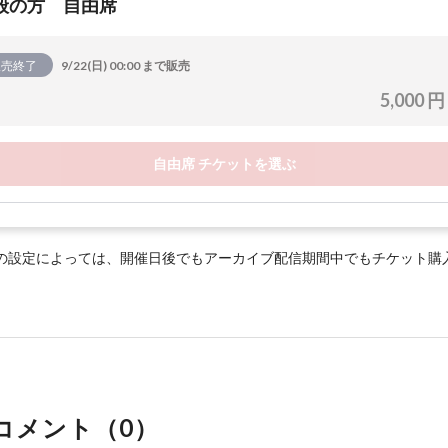
般の方 自由席
販売終了
9/22(日) 00:00 まで販売
5,000 円
自由席 チケットを選ぶ
の設定によっては、開催日後でもアーカイブ配信期間中でもチケット購
コメント（
0
）