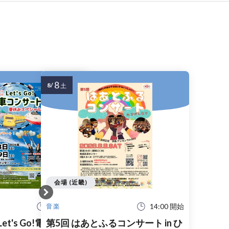
8
8/
土
会場 (近畿)
10:30 開始
14:00 開始
音楽
Let's Go!電車コンサ
第5回 はあとふるコンサート in ひ