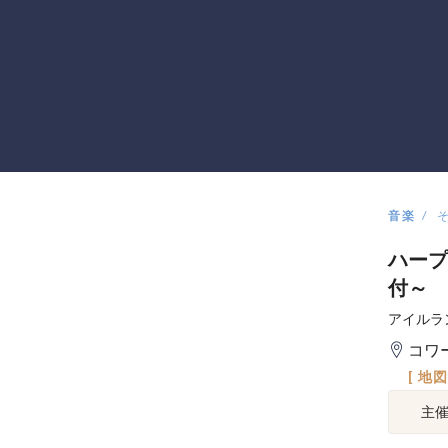
音楽
ハープ
付～
アイルラ
コワ
[ 地
主