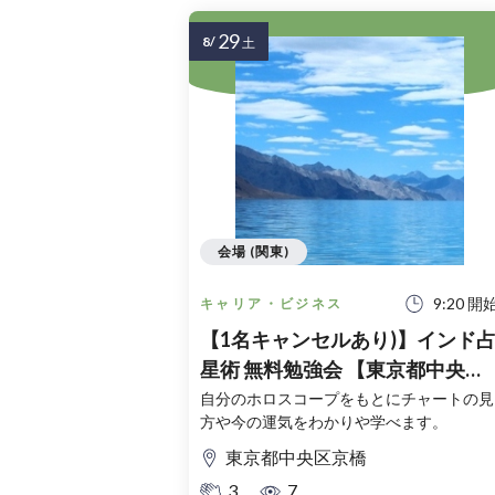
29
8/
土
会場 (関東)
9:20 開
キャリア・ビジネス
【1名キャンセルあり)】インド
星術 無料勉強会 【東京都中央区
京橋 2026年08月29日(土)開催】
自分のホロスコープをもとにチャートの見
方や今の運気をわかりや学べます。
東京都中央区京橋
3
7