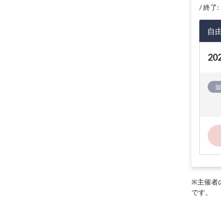
終了: 
自
2
※主催者
です。