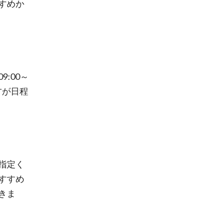
すめか
:00～
方が日程
指定く
すすめ
きま