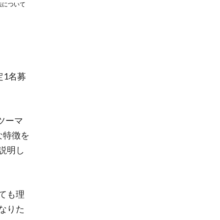
法について
定1名募
ツーマ
な特徴を
説明し
ても理
なりた