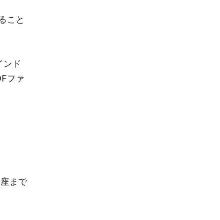
ること
インド
DFファ
口座まで