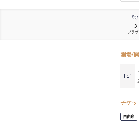
3
ブラボ
開場/
[ 1 ]
チケッ
自由席