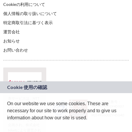
Cookieの利用について
個人情報の取り扱いについて
特定商取引法に基づく表示
運営会社
お知らせ
お問い合わせ
本サービスは、NTT
JASRAC許諾番号：
On our website we use some cookies. These are
ドコモグループの新
9024936001Y45037
規事業創出プログラ
necessary for our site to work properly and to give us
JASRAC許諾番号：
ム「docomo
9024936002Y45040
information about how our site is used.
STARTUP」を通じて
企画され、株式会社
teketにより運営され