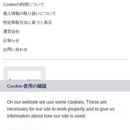
Cookieの利用について
個人情報の取り扱いについて
特定商取引法に基づく表示
運営会社
お知らせ
お問い合わせ
本サービスは、NTT
JASRAC許諾番号：
On our website we use some cookies. These are
ドコモグループの新
9024936001Y45037
規事業創出プログラ
necessary for our site to work properly and to give us
JASRAC許諾番号：
ム「docomo
9024936002Y45040
information about how our site is used.
STARTUP」を通じて
企画され、株式会社
teketにより運営され