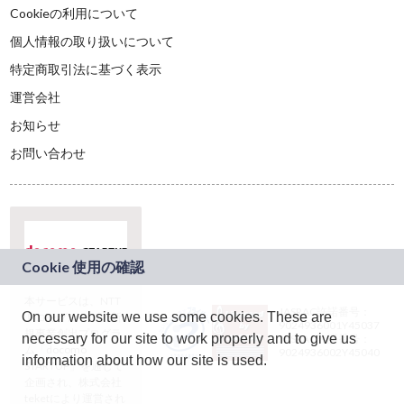
Cookieの利用について
個人情報の取り扱いについて
特定商取引法に基づく表示
運営会社
お知らせ
お問い合わせ
本サービスは、NTT
JASRAC許諾番号：
On our website we use some cookies. These are
ドコモグループの新
9024936001Y45037
規事業創出プログラ
necessary for our site to work properly and to give us
JASRAC許諾番号：
ム「docomo
9024936002Y45040
information about how our site is used.
STARTUP」を通じて
企画され、株式会社
teketにより運営され