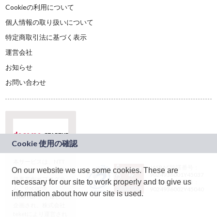
Cookieの利用について
個人情報の取り扱いについて
特定商取引法に基づく表示
運営会社
お知らせ
お問い合わせ
本サービスは、NTT
JASRAC許諾番号：
On our website we use some cookies. These are
ドコモグループの新
9024936001Y45037
規事業創出プログラ
necessary for our site to work properly and to give us
JASRAC許諾番号：
ム「docomo
9024936002Y45040
information about how our site is used.
STARTUP」を通じて
企画され、株式会社
teketにより運営され