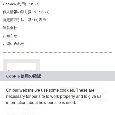
Cookieの利用について
個人情報の取り扱いについて
特定商取引法に基づく表示
運営会社
お知らせ
お問い合わせ
本サービスは、NTT
JASRAC許諾番号：
On our website we use some cookies. These are
ドコモグループの新
9024936001Y45037
規事業創出プログラ
necessary for our site to work properly and to give us
JASRAC許諾番号：
ム「docomo
9024936002Y45040
information about how our site is used.
STARTUP」を通じて
企画され、株式会社
teketにより運営され