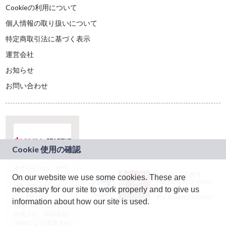
Cookieの利用について
個人情報の取り扱いについて
特定商取引法に基づく表示
運営会社
お知らせ
お問い合わせ
本サービスは、NTT
JASRAC許諾番号：
On our website we use some cookies. These are
ドコモグループの新
9024936001Y45037
規事業創出プログラ
necessary for our site to work properly and to give us
JASRAC許諾番号：
ム「docomo
9024936002Y45040
information about how our site is used.
STARTUP」を通じて
企画され、株式会社
teketにより運営され