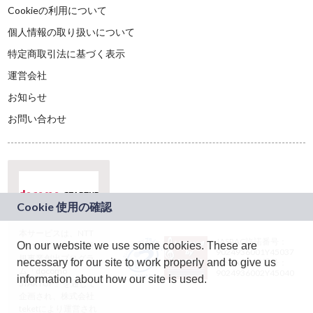
Cookieの利用について
個人情報の取り扱いについて
特定商取引法に基づく表示
運営会社
お知らせ
お問い合わせ
本サービスは、NTT
JASRAC許諾番号：
On our website we use some cookies. These are
ドコモグループの新
9024936001Y45037
規事業創出プログラ
necessary for our site to work properly and to give us
JASRAC許諾番号：
ム「docomo
9024936002Y45040
information about how our site is used.
STARTUP」を通じて
企画され、株式会社
teketにより運営され