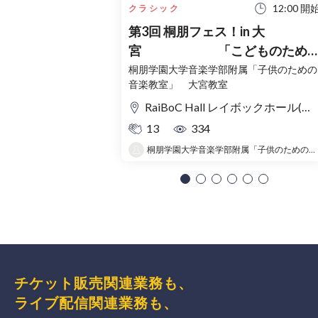
12:00 開
クラシック
第3回 桐朋フェス！in 大
宮 「こどものため
コンサート」〜出かけよう！音
桐朋学園大学音楽学部附属「子供のための
音楽教室」 大宮教室
の旅〜
RaiBoC Hall レイボックホール(市民会館おおみや) 5F リハーサルルーム・レクリエーションルーム
13
334
桐朋学園大学音楽学部附属「子供のための音楽教室 」大宮教室
チケット販売関連業務も、
ライブ配信関連業務も、