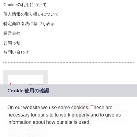
Cookieの利用について
個人情報の取り扱いについて
特定商取引法に基づく表示
運営会社
お知らせ
お問い合わせ
本サービスは、NTT
JASRAC許諾番号：
On our website we use some cookies. These are
ドコモグループの新
9024936001Y45037
規事業創出プログラ
necessary for our site to work properly and to give us
JASRAC許諾番号：
ム「docomo
9024936002Y45040
information about how our site is used.
STARTUP」を通じて
企画され、株式会社
teketにより運営され