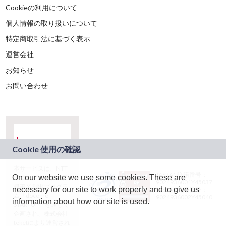
Cookieの利用について
個人情報の取り扱いについて
特定商取引法に基づく表示
運営会社
お知らせ
お問い合わせ
本サービスは、NTT
JASRAC許諾番号：
On our website we use some cookies. These are
ドコモグループの新
9024936001Y45037
規事業創出プログラ
necessary for our site to work properly and to give us
JASRAC許諾番号：
ム「docomo
9024936002Y45040
information about how our site is used.
STARTUP」を通じて
企画され、株式会社
teketにより運営され