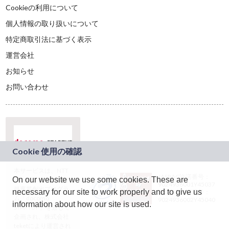
Cookieの利用について
個人情報の取り扱いについて
特定商取引法に基づく表示
運営会社
お知らせ
お問い合わせ
本サービスは、NTT
JASRAC許諾番号：
On our website we use some cookies. These are
ドコモグループの新
9024936001Y45037
規事業創出プログラ
necessary for our site to work properly and to give us
JASRAC許諾番号：
ム「docomo
9024936002Y45040
information about how our site is used.
STARTUP」を通じて
企画され、株式会社
teketにより運営され