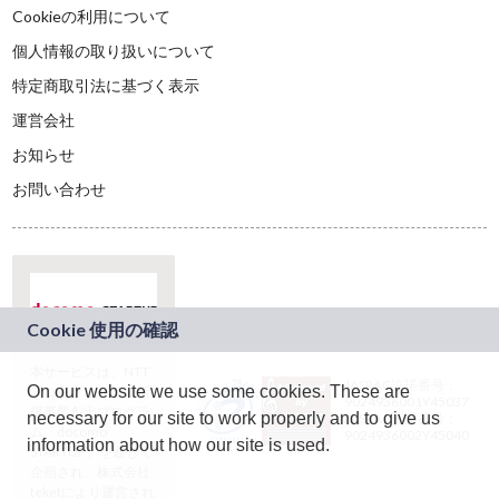
Cookieの利用について
個人情報の取り扱いについて
特定商取引法に基づく表示
運営会社
お知らせ
お問い合わせ
本サービスは、NTT
JASRAC許諾番号：
On our website we use some cookies. These are
ドコモグループの新
9024936001Y45037
規事業創出プログラ
necessary for our site to work properly and to give us
JASRAC許諾番号：
ム「docomo
9024936002Y45040
information about how our site is used.
STARTUP」を通じて
企画され、株式会社
teketにより運営され