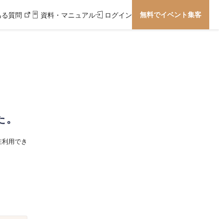
無料でイベント集客
ある質問
資料・マニュアル
ログイン
た。
在利用でき