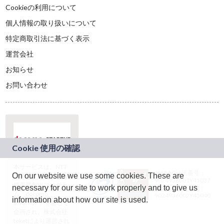
Cookieの利用について
個人情報の取り扱いについて
特定商取引法に基づく表示
運営会社
お知らせ
お問い合わせ
本サービスは、NTT
JASRAC許諾番号：
On our website we use some cookies. These are
ドコモグループの新
9024936001Y45037
規事業創出プログラ
necessary for our site to work properly and to give us
JASRAC許諾番号：
ム「docomo
9024936002Y45040
information about how our site is used.
STARTUP」を通じて
企画され、株式会社
teketにより運営され