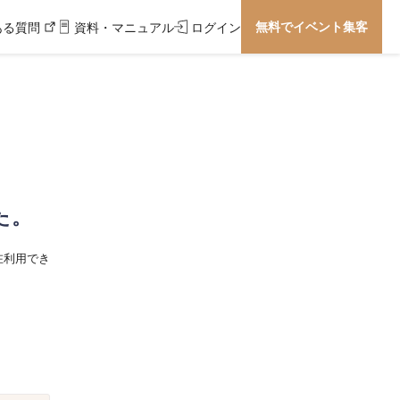
無料でイベント集客
ある質問
資料・マニュアル
ログイン
た。
在利用でき