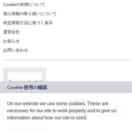
Cookieの利用について
個人情報の取り扱いについて
特定商取引法に基づく表示
運営会社
お知らせ
お問い合わせ
本サービスは、NTT
JASRAC許諾番号：
On our website we use some cookies. These are
ドコモグループの新
9024936001Y45037
規事業創出プログラ
necessary for our site to work properly and to give us
JASRAC許諾番号：
ム「docomo
9024936002Y45040
information about how our site is used.
STARTUP」を通じて
企画され、株式会社
teketにより運営され