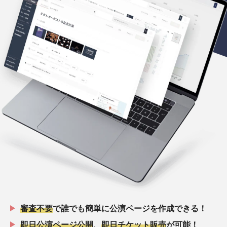
審査不要
で誰でも簡単に公演ページを作成できる！
即日公演ページ公開
、
即日チケット販売
が可能！