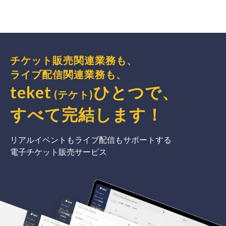
チケット販売関連業務も、
ライブ配信関連業務も、
teket
ひとつで、
(テケト)
すべて完結
します
！
リアルイベントもライブ配信もサポートする
電子チケット販売サービス