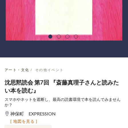
アート・文化
その他イベント
沈思黙読会 第7回 『斎藤真理子さんと読みた
い本を読む』
スマホやネットを遮断し、最高の読書環境で本を読んでみません
か？
神保町 EXPRESSION
[ 地図を見る ]