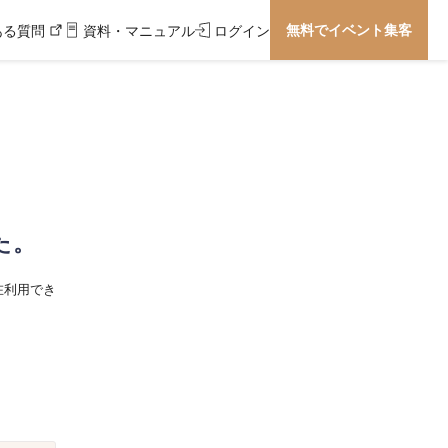
無料でイベント集客
ある質問
資料・マニュアル
ログイン
た。
在利用でき