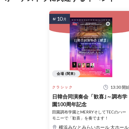
10
8/
月
会場 (関東)
13:30 開
クラシック
日韓合同演奏会「歓喜｣～調布学
園100周年記念
田園調布学園とMERRYそしてTECのハー
モニーで「歓喜」を奏でます！
横浜みなとみらいホール 大ホール