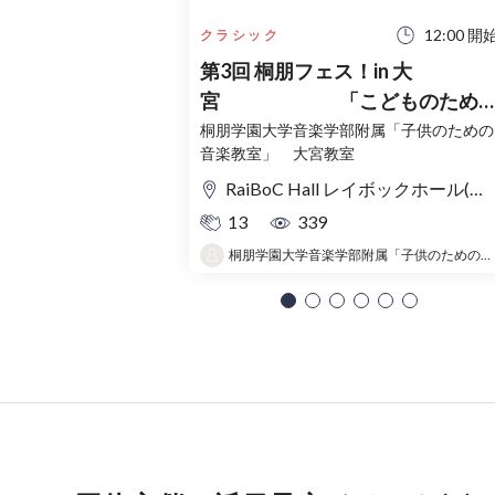
12:00 開
クラシック
第3回 桐朋フェス！in 大
宮 「こどものため
コンサート」〜出かけよう！音
桐朋学園大学音楽学部附属「子供のための
音楽教室」 大宮教室
の旅〜
RaiBoC Hall レイボックホール(市民会館おおみや) 5F リハーサルルーム・レクリエーションルーム
13
339
桐朋学園大学音楽学部附属「子供のための音楽教室 」大宮教室