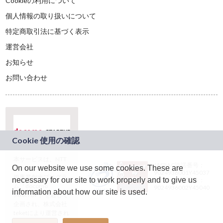
Cookieの利用について
個人情報の取り扱いについて
特定商取引法に基づく表示
運営会社
お知らせ
お問い合わせ
本サービスは、NTT
JASRAC許諾番号：
On our website we use some cookies. These are
ドコモグループの新
9024936001Y45037
規事業創出プログラ
necessary for our site to work properly and to give us
JASRAC許諾番号：
ム「docomo
9024936002Y45040
information about how our site is used.
STARTUP」を通じて
企画され、株式会社
teketにより運営され
ています。