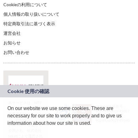
Cookieの利用について
個人情報の取り扱いについて
特定商取引法に基づく表示
運営会社
お知らせ
お問い合わせ
本サービスは、NTT
JASRAC許諾番号：
On our website we use some cookies. These are
ドコモグループの新
9024936001Y45037
規事業創出プログラ
necessary for our site to work properly and to give us
JASRAC許諾番号：
ム「docomo
9024936002Y45040
information about how our site is used.
STARTUP」を通じて
企画され、株式会社
teketにより運営され