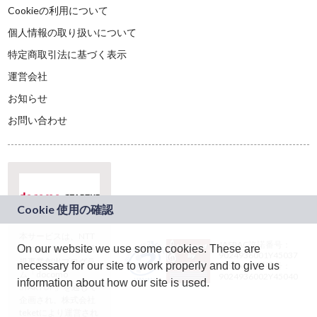
Cookieの利用について
個人情報の取り扱いについて
特定商取引法に基づく表示
運営会社
お知らせ
お問い合わせ
本サービスは、NTT
JASRAC許諾番号：
On our website we use some cookies. These are
ドコモグループの新
9024936001Y45037
規事業創出プログラ
necessary for our site to work properly and to give us
JASRAC許諾番号：
ム「docomo
9024936002Y45040
information about how our site is used.
STARTUP」を通じて
企画され、株式会社
teketにより運営され