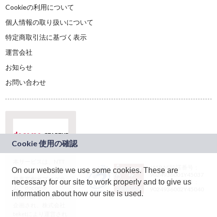
Cookieの利用について
個人情報の取り扱いについて
特定商取引法に基づく表示
運営会社
お知らせ
お問い合わせ
本サービスは、NTT
JASRAC許諾番号：
On our website we use some cookies. These are
ドコモグループの新
9024936001Y45037
規事業創出プログラ
necessary for our site to work properly and to give us
JASRAC許諾番号：
ム「docomo
9024936002Y45040
information about how our site is used.
STARTUP」を通じて
企画され、株式会社
teketにより運営され