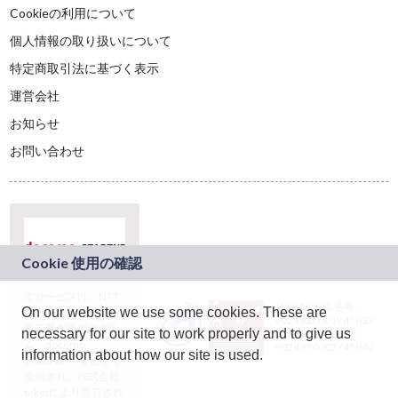
Cookieの利用について
個人情報の取り扱いについて
特定商取引法に基づく表示
運営会社
お知らせ
お問い合わせ
本サービスは、NTT
JASRAC許諾番号：
On our website we use some cookies. These are
ドコモグループの新
9024936001Y45037
規事業創出プログラ
necessary for our site to work properly and to give us
JASRAC許諾番号：
ム「docomo
9024936002Y45040
information about how our site is used.
STARTUP」を通じて
企画され、株式会社
teketにより運営され