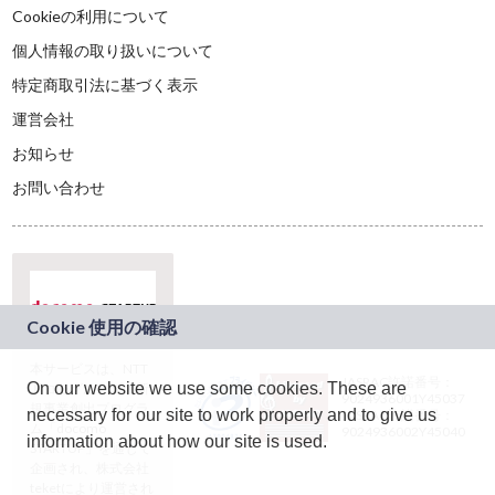
Cookieの利用について
個人情報の取り扱いについて
特定商取引法に基づく表示
運営会社
お知らせ
お問い合わせ
本サービスは、NTT
JASRAC許諾番号：
On our website we use some cookies. These are
ドコモグループの新
9024936001Y45037
規事業創出プログラ
necessary for our site to work properly and to give us
JASRAC許諾番号：
ム「docomo
9024936002Y45040
information about how our site is used.
STARTUP」を通じて
企画され、株式会社
teketにより運営され