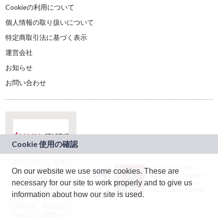
Cookieの利用について
個人情報の取り扱いについて
特定商取引法に基づく表示
運営会社
お知らせ
お問い合わせ
本サービスは、NTT
JASRAC許諾番号：
On our website we use some cookies. These are
ドコモグループの新
9024936001Y45037
規事業創出プログラ
necessary for our site to work properly and to give us
JASRAC許諾番号：
ム「docomo
9024936002Y45040
information about how our site is used.
STARTUP」を通じて
企画され、株式会社
teketにより運営され