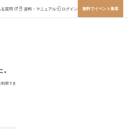
無料でイベント集客
ある質問
資料・マニュアル
ログイン
た。
在利用でき