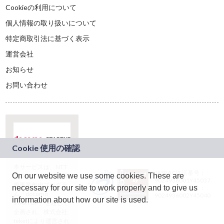
Cookieの利用について
個人情報の取り扱いについて
特定商取引法に基づく表示
運営会社
お知らせ
お問い合わせ
本サービスは、NTT
JASRAC許諾番号：
On our website we use some cookies. These are
ドコモグループの新
9024936001Y45037
規事業創出プログラ
necessary for our site to work properly and to give us
JASRAC許諾番号：
ム「docomo
9024936002Y45040
information about how our site is used.
STARTUP」を通じて
企画され、株式会社
teketにより運営され