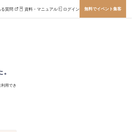
無料でイベント集客
ある質問
資料・マニュアル
ログイン
た。
在利用でき