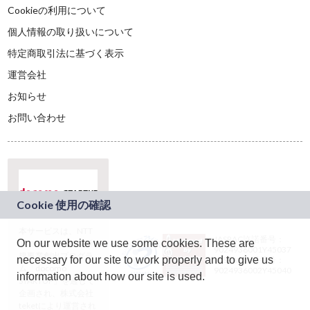
Cookieの利用について
個人情報の取り扱いについて
特定商取引法に基づく表示
運営会社
お知らせ
お問い合わせ
本サービスは、NTT
JASRAC許諾番号：
On our website we use some cookies. These are
ドコモグループの新
9024936001Y45037
規事業創出プログラ
necessary for our site to work properly and to give us
JASRAC許諾番号：
ム「docomo
9024936002Y45040
information about how our site is used.
STARTUP」を通じて
企画され、株式会社
teketにより運営され