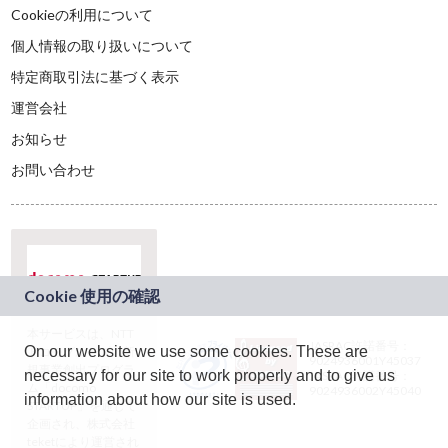
Cookieの利用について
個人情報の取り扱いについて
特定商取引法に基づく表示
運営会社
お知らせ
お問い合わせ
本サービスは、NTT
JASRAC許諾番号：
On our website we use some cookies. These are
ドコモグループの新
9024936001Y45037
規事業創出プログラ
necessary for our site to work properly and to give us
JASRAC許諾番号：
ム「docomo
9024936002Y45040
information about how our site is used.
STARTUP」を通じて
企画され、株式会社
teketにより運営され