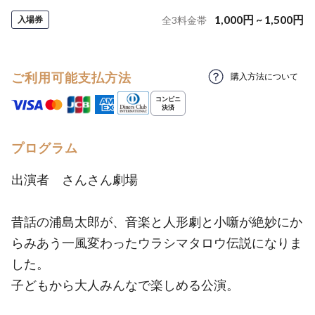
1,000
円
~
1,500
円
入場券
全
3
料金帯
ご利用可能支払方法
購入方法について
プログラム
出演者 さんさん劇場
昔話の浦島太郎が、音楽と人形劇と小噺が絶妙にか
らみあう一風変わったウラシマタロウ伝説になりま
した。
子どもから大人みんなで楽しめる公演。