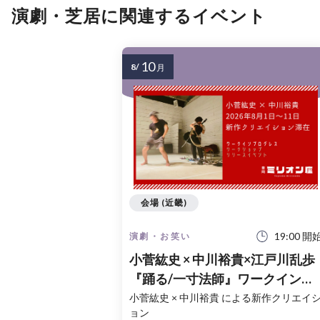
演劇・芝居に関連するイベント
10
8/
月
会場 (近畿)
19:00 開
演劇・お笑い
小菅紘史 × 中川裕貴×江戸川乱歩
『踊る/一寸法師』ワークインプ
ログレス
小菅紘史 × 中川裕貴 による新作クリエイ
ョン