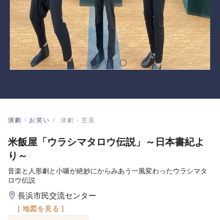
演劇・お笑い
演劇・芝居
米飯屋「ウラシマタロウ伝説」～日本書紀よ
り～
音楽と人形劇と小噺が絶妙にからみあう一風変わったウラシマタ
ロウ伝説
長浜市民交流センター
[ 地図を見る ]