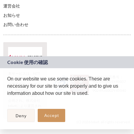
運営会社
お知らせ
お問い合わせ
本サービスは、NTT
JASRAC許諾番号：
On our website we use some cookies. These are
ドコモグループの新
9024936001Y45037
規事業創出プログラ
necessary for our site to work properly and to give us
JASRAC許諾番号：
ム「docomo
9024936002Y45040
information about how our site is used.
STARTUP」を通じて
企画され、株式会社
teketにより運営され
ています。
Accept
Deny
(C) 2026 teket. all rights reserved.